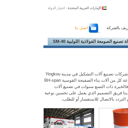
الإمارات العربية المتحدة
- اختيار الدولة
ريف بالشركة
اتصل بنا
لة تصنيع الصومعة الفولاذية اللولبية SM-40
شركة Yingkou Bohai لمعدات تشكيل صفائح الفولاذية المحدودة، هي احدى شركات تصنيع آلات التشكيل في مدينة Yingkou
من مقاطعة Liaoning في الصين، لدينا تسع سنوات من الخبرة في مجال صناعة كل من آلات بناء الصفيحة القوسية BH-span
فالخبرة ذات التسع سنوات في تصنيع آلات
السقوف، يعلمنا كيفية إنتاج منتجاتنا بتكلفة أقل، ففي شركة Bohai لدينا فريق التصميم الذي يعمل على تحسين نوعية