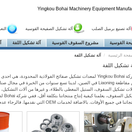
Yingkou Bohai Machinery Equipment Manufact
آلة تصنيع برميل الصلب
آلة تشكيل الصفيحة القوسية
التع
حة القوسية
مشروع السقوف القوسية
آلة تشكيل اللفة
آ
فحة الرئيسية
آلة تشكيل اللفة
ة تشكيل اللفة
لات تشكيل السقوف، الستيل المغطى بالطلاء، و غيرها من آلات التشكيل، 
تشكيل 
نا في جميع الأوقات. بالاضافة لخدمات OEM التي نقدمها. فالرجاء عدم التردد بالاتصال للاستفسار أو للطلب.