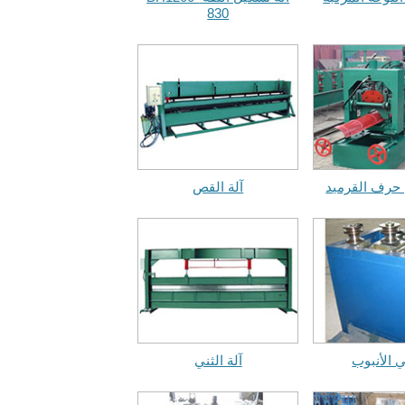
830
 حرف القرميد
آلة القص
ي الأنبوب
آلة الثني