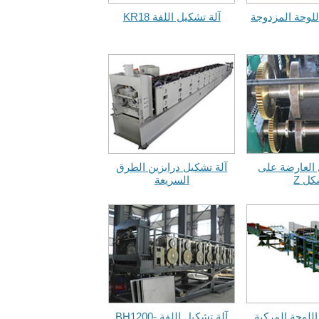
للوحة المزدوجة
آلة تشكيل اللفة KR18
 العارضة على
آلة تشكيل درابزين الطرق
ل Z
السريعة
اللوحة المركبة
آلة تشكيل اللفة BH1200-