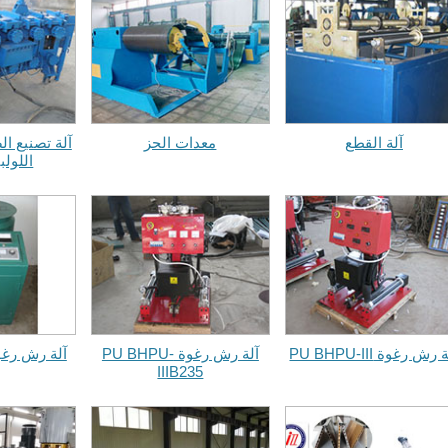
آلة القطع
معدات الحز
آلة تصنيع ال
اللولبية 0
 رش رغوة PU BHPU-III
آلة رش رغوة PU BHPU-
آلة رش رغوة H-109
IIIB235