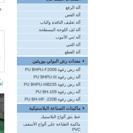
آلة الرفع
م
آلة القص
آلة تغليف النافذة والباب
آلة لف اللوحة المسطحة
آلة ثني الأنبوب
آلة الثني
آلة القطع
معدات رش البولي يوريثين
آلة رش رغوة PU BHPU-F2008
آلة رش رغوة PU BHPU-III
م
لق
آلة رش رغوة PU BHPU-IIIB235
آلة رش رغوة PU BH-109
آلة رش رغوة PU BH-HP -220B
ماكينات الصناعة البلاستيكية
خط بثق ألواح البلاستيك
ماكينة الطباعة على ألواح الأسقف
PVC