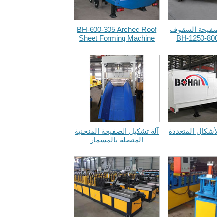
صفيحة السقوف
BH-600-305 Arched Roof
Sheet Forming Machine
أشكال المتعددة
آلة تشكيل الصفيحة المنحنية
المتصلة بالمسمار