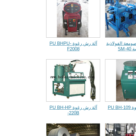
صومعة الفولاذية
آلة رش رغوة PU BHPU-
SM-4
F2008
PU B
آلة رش رغوة PU BH-HP
-220B