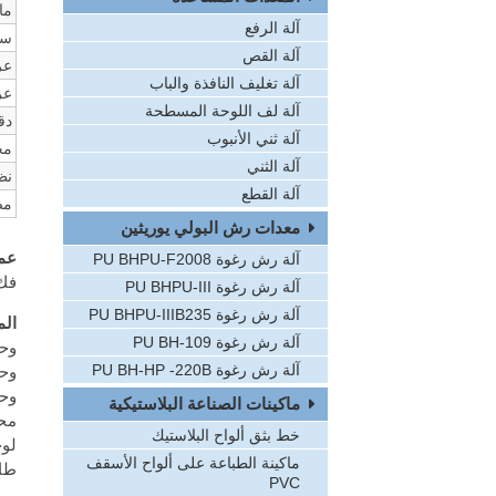
ما
آلة الرفع
سم
آلة القص
عر
آلة تغليف النافذة والباب
عر
آلة لف اللوحة المسطحة
دق
آلة ثني الأنبوب
مح
آلة الثني
نظا
آلة القطع
مص
معدات رش البولي يوريثين
عمل
آلة رش رغوة PU BHPU-F2008
فك 
آلة رش رغوة PU BHPU-III
آلة رش رغوة PU BHPU-IIIB235
الم
آلة رش رغوة PU BH-109
وحد
آلة رش رغوة PU BH-HP -220B
وحد
وحد
ماكينات الصناعة البلاستيكية
محط
خط بثق ألواح البلاستيك
لوح
ماكينة الطباعة على ألواح الأسقف
طاو
PVC