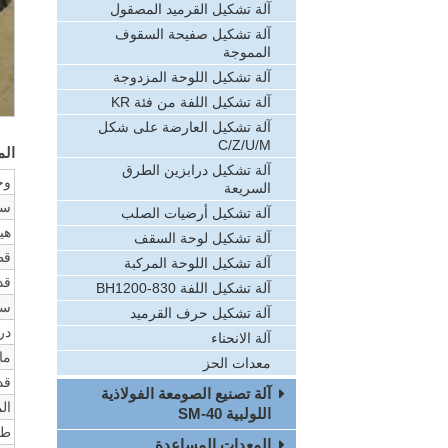
آلة تشكيل القرميد المصقول
آلة تشكيل صفيحة السقوف
المموجة
آلة تشكيل اللوحة المزدوجة
آلة تشكيل اللفة من فئة KR
آلة تشكيل العارضة على شكل
C/Z/U/M
الم
آلة تشكيل درابزين الطرق
وح
السريعة
سع
آلة تشكيل أرضيات الصلب
هي
آلة تشكيل لوحة السقف
قط
آلة تشكيل اللوحة المركبة
قد
آلة تشكيل اللفة BH1200-830
سر
آلة تشكيل حرف القرميد
در
آلة الانحناء
ما
معدات الحز
قد
آلة تصنيع الصومعة الفولاذية
ال
اللولبية SM-40
طر
المعدات المساعدة