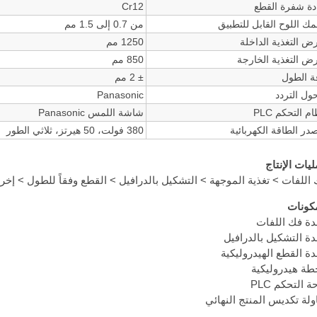
دة شفرة القطع
Cr12
ك اللوح القابل للتطبيق
من 0.7 إلى 1.5 مم
ض التغذية الداخلة
1250 مم
ض التغذية الخارجة
850 مم
ة الطول
± 2 مم
ول التردد
Panasonic
م التحكم PLC
شاشة اللمس Panasonic
در الطاقة الكهربائية
380 فولت، 50 هيرتز، ثلاثي الطور
يات الإنتاج
اللفات > تغذية الموجهة > التشكيل بالدرافيل > القطع وفقاً للطول > إخرا
كونات
ة فك اللفات
ة التشكيل بالدرافيل
ة القطع الهيدروليكية
ة هيدروليكية
ة التحكم PLC
لة تكديس المنتج النهائي