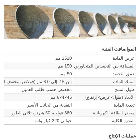
المواصافت الفنية
عرض المادة
1510 مم
المسافة بين التجعيدين المتجاورين
150 مم
عمق التجعيد
50 مم
سمك المادة
من 2.5 إلى 6.0 مم (فولاض منخفض الكربون، اللوح المدرفل على البارد، اللوح المجلفن، الخ.)
طول المنتج
مخصص حسب طلب العميل
الأبعاد (طول×عرض×إرتفاع)
45×4×6 مم
تغذية المادة
التغذية من الجانب الأيسر
مصدر الطاقة الكهربائية
380 فولت، 50 هيرتز، ثلاثي الطور
القدرة الكلية
حوالي 220 كيلو وات
عمليات الإنتاج