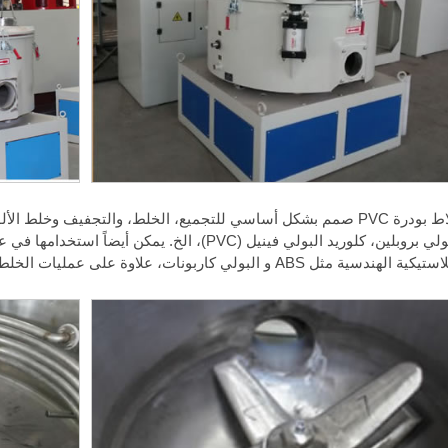
خلاط بودرة PVC صمم بشكل أساسي للتجميع، الخلط، والتجفيف وخلط ا
البولي بروبلين، كلوريد البولي فينيل (PVC)، الخ. يم
ية الهندسية مثل ABS و البولي كاربونات، علاوة على عمليات الخلط للراتنج الفينولي.