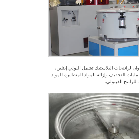
لألوان لراتنجات البلاستيك تشمل البولي إيثلين،
كن أيضاً استخدامها في عمليات التجفيف وإزالة المواد المتطايرة للمواد