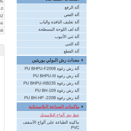
05
آلة الرفع
10
آلة القص
32
آلة تغليف النافذة والباب
56
آلة لف اللوحة المسطحة
56
آلة ثني الأنبوب
آلة الثني
آلة القطع
معدات رش البولي يوريثين
آلة رش رغوة PU BHPU-F2008
آلة رش رغوة PU BHPU-III
آلة رش رغوة PU BHPU-IIIB235
آلة رش رغوة PU BH-109
آلة رش رغوة PU BH-HP -220B
ماكينات الصناعة البلاستيكية
خط بثق ألواح البلاستيك
ماكينة الطباعة على ألواح الأسقف
PVC