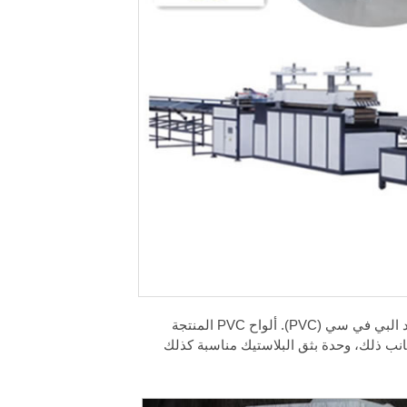
صمم خط بثق ألواح البلاستيك بشكل أساسي لإنتاج الألواح المختلفة من مواد البي في سي (PVC). ألواح PVC المنتجة
جانب ذلك، وحدة بثق البلاستيك مناسبة كذلك