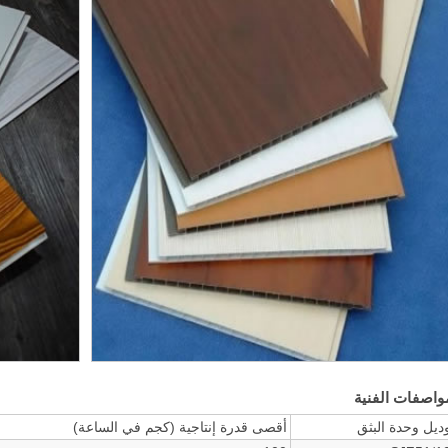
واصفات الفنية
ديل وحدة البثق
أقصى قدرة إنتاجية (كجم في الساعة)