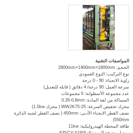
المواصفات التقنية
الحجم:
2800mm×1400mm×1800mm
نوع التركيب: النوع العمودي
زاوية الانحناء:
0 - 90
درجة
سرعة العمل: 90 درجة/ 4 دقائق ( قابلة للتعديل)
عدد مجموعة الأسطوانة: 5 مجموعات
السماكة من لفة المادة:
0.35-0.8mm
محرك تخفيض السرعة: WWJK75-25 ( محرك 1.5kw)
نصف القطر الانحناء الأدنى: 450mm ( نصف القطر لشبه الدائرة
550mm)
طاقة المحطة الهيدروليكية: 11kw
موديل مضخة الزيت: 63SCY-Y160L-4