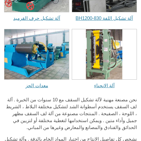
آلة تشكيل اللفة BH1200-830
آلة تشكيل حرف القرميد
آلة الانحناء
معدات الحز
نحن مصنعة مهنية لآلة تشكيل السقف مع 10 سنوات من الخبرة . آلة
لف السقف يستخدم أسطوانة الشد لتشكيل مختلفة البلاط ، الشريط
، اللوحة ، الصفيحة . المنتجات مصنوعة من آلة لف السقف مظهر
جميل وأداء متين . ويمكن استخدامها لتغطية مختلفة أو لتزيين في
الحدائق والفنادق والمصانع والمعارض وغيرها من المباني.
نشخص كل تفاصيل الانتاج من اختيار المواد الخام بالدقة . وآلة تشكيل