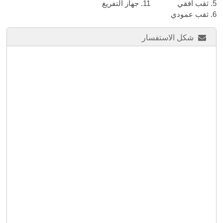
5. ثقب أفقي
11. جهاز التفريغ
6. ثقب عمودي
شكل الاستفسار