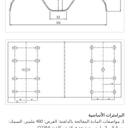
البرامترات الأساسية
1. مواصفات المادة المعالجة بالدلفنة: العرض: 480 ملمتر، السمك:
من 4 إلى 3 ملمتر، صفيحة فولاذية مكلفنة Q235A