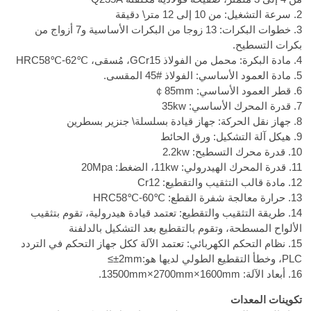
2. سرعة التشغيل: من 10 إلى 12 متر\ دقيقة
3. خطوات البكرات: 13 زوجا من البكرات الأساسية و7 أزواج من
بكرات التسطيح.
4. مادة البكرة: محمل من الفولاذ GCr15، مُسقى،
HRC58℃-62℃
5. مادة العمود الأساسي: الفولاذ
45#
المقسى.
6. قطر العمود الأساسي:
￠85mm
7. قدرة المحرك الأساسي: 35kw
8. جهاز نقل الحركة: جهاز قيادة بسلسلة\ جنزير بسطرين
9. هيكل آلة التشكيل: ورق الحائط
10. قدرة محرك التسطيح: 2.2kw
11. قدرة المحرك الهيدرولي: 11kw، الضغط: 20Mpa
12. مادة قالب التثقيب والتقطيع: Cr12
13. حرارة معالجة شفرة القطع:
HRC58℃-60℃
14. طريقة التثقيب والتقطيع: تعتمد قيادة هيدرولية، تقوم بتثقيب
الألواح المسطحة، وتقوم بالتقطيع بعد التشكيل بالدلفنة
15. نظام التحكم الكهربائي: تعتمد الآلة ككل جهاز التحكم في التردد
PLC، وخطأ التقطيع الطولي لديها هو:
≤±2mm
16. أبعاد الآلة: 13500mm×2700mm×1600mm.
تكوينات المعدات