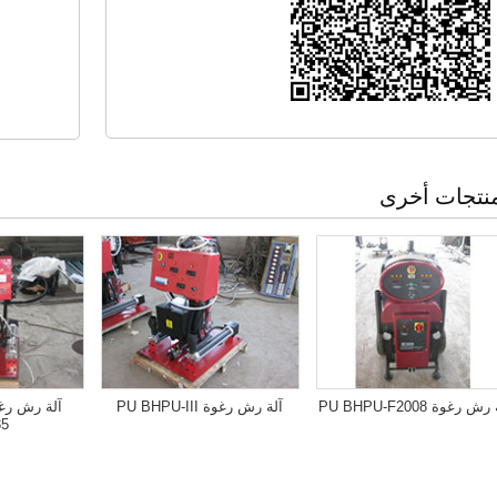
نتجات أخرى
ش رغوة PU BHPU-F2008
آلة رش رغوة PU BHPU-III
35