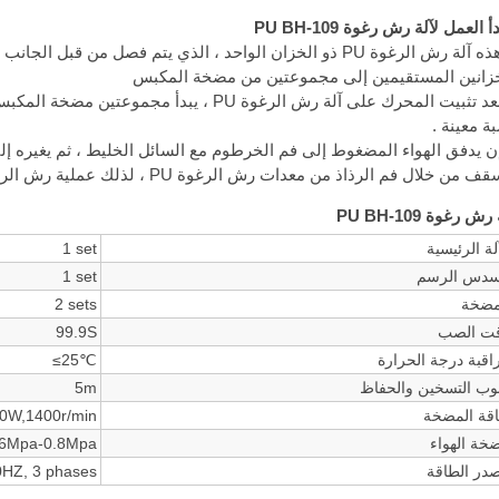
 العمل لآلة رش رغوة PU BH-109
1 هذه آلة رش الرغوة PU ذو الخزان الواحد ، الذي يتم فصل من قب
زانين المستقيمين إلى مجموعتين من مضخة المكبس
2 بعد تثبيت المحرك على آلة رش الرغوة PU ، يب
ة معينة .
إن يدفق الهواء المضغوط إلى فم الخرطوم مع السائل الخليط ، ثم يغيره إل
ف من خلال فم الرذاذ من معدات رش الرغوة PU ، لذلك عملية رش الرغوة تم إكمال .
رش رغوة PU BH-109
لة الرئيسية
1 set
دس الرسم
1 set
مضخة
2 sets
ت الصب
99.9S
اقبة درجة الحرارة
≤25℃
بوب التسخين والحفاظ
5m
قة المضخة
0W,1400r/min
خة الهواء
.6Mpa-0.8Mpa
در الطاقة
0HZ, 3 phases