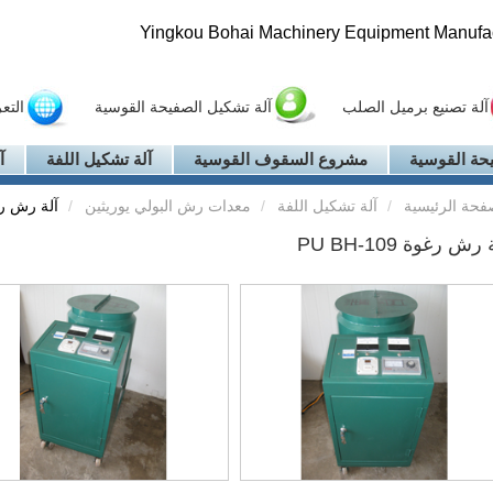
Yingkou Bohai Machinery Equipment Manufact
آلة تصنيع برميل الصلب
آلة تشكيل الصفيحة القوسية
التع
حة القوسية
مشروع السقوف القوسية
آلة تشكيل اللفة
آ
فحة الرئيسية
آلة تشكيل اللفة
معدات رش البولي يوريثين
آلة رش رغوة 09
رش رغوة PU BH-109