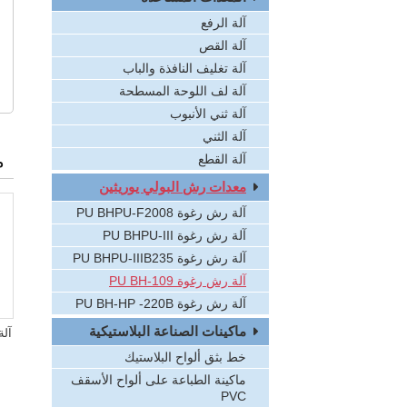
آلة الرفع
آلة القص
آلة تغليف النافذة والباب
آلة لف اللوحة المسطحة
آلة ثني الأنبوب
آلة الثني
م
آلة القطع
معدات رش البولي يوريثين
آلة رش رغوة PU BHPU-F2008
آلة رش رغوة PU BHPU-III
آلة رش رغوة PU BHPU-IIIB235
آلة رش رغوة PU BH-109
آلة رش رغوة PU BH-HP -220B
ماكينات الصناعة البلاستيكية
آلة ر
خط بثق ألواح البلاستيك
ماكينة الطباعة على ألواح الأسقف
PVC