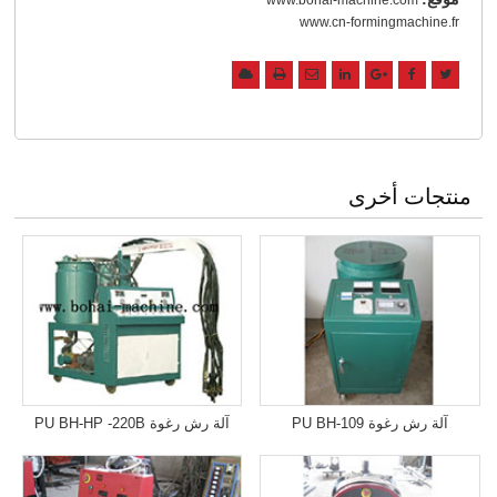
www.cn-formingmachine.fr
منتجات أخرى
آلة رش رغوة PU BH-109
آلة رش رغوة PU BH-HP -220B