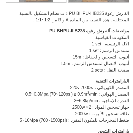
آلة رش رغوة PU BHPU-IIIB235 ذات نظام التشكيل بالنسبة
المختلفة . هذه النسبة بين المادة A و B من
1:1~1:2
.
مواصفات آلة رش رغوة PU BHPU-IIIB235
المكونات القياسية
الآلة الرئيسية :
1 set
مسدس الرسم :
1 set
أنبوب التسخين والحفاظ : 15m
أنبوب الاتصال لمسدس الرسم : 1.5m
مضخة النقل :
2 sets
البارامترات التقنية
المصدر الكهربائي : 220v 7000w
3
المصدر الهوائي :
/min
0.5~0.8Mpa (70~120psi) ≥ 0.9m
القدرة الإنتاجية :
2~6.8kg/min
جهاز تسخين المواد : 2500w ×2
طاقة تسخين الأنبوب : 2000w
ضغط المخرجات للمكون المفرد :
5~10Mpa (700~1500psi)
بارامترات الشحن