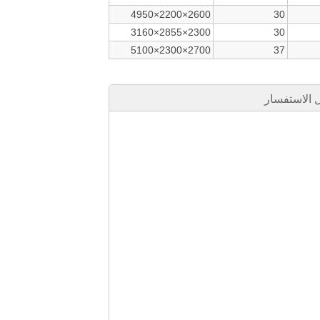
4950×2200×2600
30
3160×2855×2300
30
5100×2300×2700
37
الاستفسار