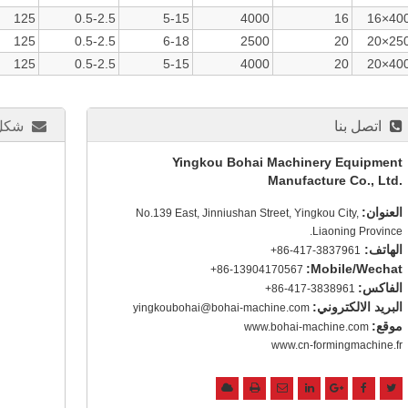
125
0.5-2.5
5-15
4000
16
16×40
125
0.5-2.5
6-18
2500
20
20×25
125
0.5-2.5
5-15
4000
20
20×40
اتصل بنا
شكل 
Yingkou Bohai Machinery Equipment
Manufacture Co., Ltd.
العنوان:
No.139 East, Jinniushan Street, Yingkou City,
Liaoning Province.
الهاتف:
+86-417-3837961
Mobile/Wechat:
+86-13904170567
الفاكس:
+86-417-3838961
البريد الالكتروني:
yingkoubohai@bohai-machine.com
موقع:
www.bohai-machine.com
www.cn-formingmachine.fr