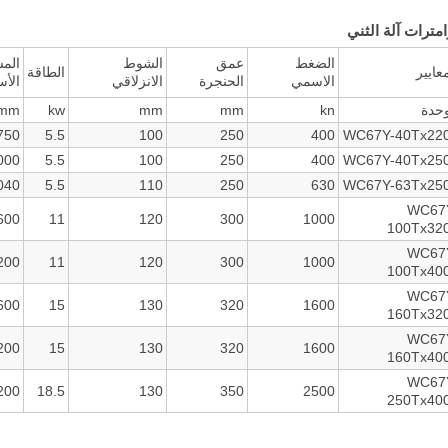
امترات آلة الثني
الضغط
عمق
الشوط
المس
عايير
الطاقة
الاسمي
الحنجرة
الانزلاقي
الأس
وحدة
kn
mm
mm
kw
mm
750
5.5
100
250
400
WC67Y-40Tx22
000
5.5
100
250
400
WC67Y-40Tx25
040
5.5
110
250
630
WC67Y-63Tx25
WC67
600
11
120
300
1000
100Tx32
WC67
200
11
120
300
1000
100Tx40
WC67
600
15
130
320
1600
160Tx32
WC67
200
15
130
320
1600
160Tx40
WC67
200
18.5
130
350
2500
250Tx40