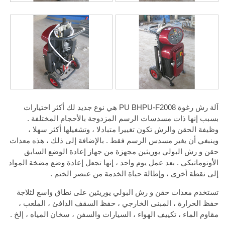
آلة رش رغوة PU BHPU-F2008 هي نوع جديد لك أكثر اختيارات
بسبب إنها ذات مسدسات الرسم المزدوجة بالأحجام المختلفة .
وظيفة الحقن والرش تكون تغييرا متبادلا ، وتشغيلها أكثر سهلا ،
وينبغي أن يغير مسدس الرسم فقط . بالإضافة إلى ذلك ، هذه معدات
حقن و رش البولي يوريثين مجهزة من جهاز إعادة الوضع السابق
الأوتوماتيكي . بعد عمل يوم واحد ، إنها تجعل إعادة وضع مضخة المواد
إلى نقطة أخرى ، وإطالة حياة الخدمة من عنصر الختم .
تستخدم معدات حقن و رش البولي يوريثين على نطاق واسع لثلاجة
حفظ الحرارة ، المبنى الخارجي ، حفظ السقف الدافئ ، الملعب ،
مقاوم الماء ، تكييف الهواء ، السيارات والسفن ، سخان المياه ، إلخ .