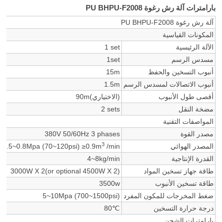
بارامترات آلة رش رغوة PU BHPU-F2008
آلة رش رغوة PU BHPU-F2008
المكونات القياسية
الآلة الرئيسية
1 set
مسدس الرسم
1set
أنبوب التسخين والحفظ
15m
أنبوب الاتصالات لمسدس الرسم
1.5m
أقصى طول الأنبوب
90m(الاختياري)
مضخة النقل
2 sets
المواصفات التقنية
مصدر القوة
380V 50/60Hz 3 phases
3
المصدر الهوائي
/min
0.5~0.8Mpa (70~120psi) ≥0.9m
القدرة الإنتاجية
4~8kg/min
طاقة جهاز تسخين المواد
3000W X 2(or optional 4500W X 2)
طاقة تسخين الأنبوب
3500w
ضغط المخرجات للمكون المفرد
5~10Mpa (700~1500psi)
درجة حرارة التسخين
80℃
بارامترات الشحن