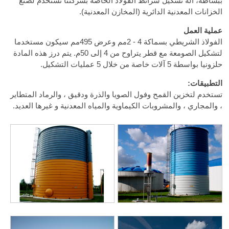
ببساطة، آلة تشكيل شرائط الفولاذ الخاصة بشركتنا تستخدم لصنع
الخزانات المعدنية الدائرية (المخازن المعدنية).
عملية العمل
الفولاذ الشريطي بسماكة
2 - 4
مم وعرض 495مم سيكون مستخدما
لتشكيل الصومعة مع قطر يتراوح من 4 إلى 50م. يتم درز هذه المادة
حلزونيا بواسطة 5 آلات خاصة من خلال 5 عمليات التشكيل.
التطبيقات:
تستخدم لتخزين القمح وفول الصويا والذرة ودقيق ، والرماد المتطاير
، والمجاري ، والمشروبات الكيماوية والمياه المعدنية و غيرها العديد.