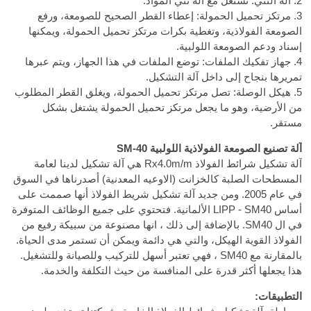
2. آلة الثني: تشتغل مع آلة ثني المواد.
3. مرتكز تحميل الحمولة: إعطاء القطر الصحيح للصومعة، ورفع
الصومعة الفولاذية، وتغطية بكرات مرتكز تحميل الحمولة، ويمكنها
إسناد ودعم الصومعة اللولبية.
4. جهاز تفكيك الملفات: توضع الملفات في هذا الجهاز، ويتم عبرها
تمريرها بنجاح إلى داخل آلة التشكيل.
5. هيكل الوصلة: تصل مرتكز تحميل الحمولة، ويغلق القطر المطلوب
من الأرضية، وهو ما يجعل مرتكز تحميل الحمولة يشتغل بشكل
مستقر.
آلة تصنيع الصومعة الفولاذية اللولبية SM-40
آلة تشكيل شرائط الفولاذ Rx4.0m/m هي آلة تشكيل لدينا لعامة
المسطحات الصلبة كالخزانت (الاوعيه المعدنية) أصدرناها في السوق
في عام 2005. ومن جديد آلة تشكيل شريط الفولاذ أنها صممت على
أساس LIPP - SM40 الألمانية. فتحتوي على جميع الوظائف المتوفرة
في ال SM40. بالإضافة إلى ذلك ، انها مصنوعة من سبيكة رفيع من
الفولاذ القوية الهيكل، والتي هي دائمة ويمكن أن تستمر مدى الحياة.
بالمقارنة مع SM40 ، فهي تعتبر أسهل للتركيب وللصيانة وللتشغيل.
هذا يجعلها أكثر قدرة على المنافسة من حيث التكلفة والخدمة.
التطبيقات: