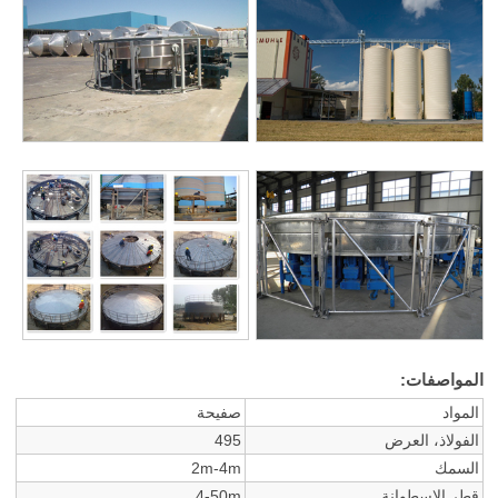
المواصفات:
المواد
صفيحة
الفولاذ، العرض
495
السمك
2m-4m
قطر الاسطوانة
4-50m