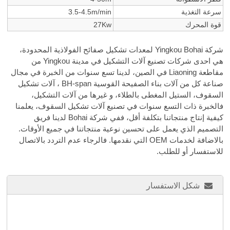
سرعة التغذية
3.5-4.5m/min
قوة المحرك
27Kw
شركة Yingkou Bohai لمعدات تشكيل صفائح الفولاذية المحدودة،
هي احدى شركات تصنيع آلات التشكيل في مدينة Yingkou من
مقاطعة Liaoning في الصين، لدينا تسع سنوات من الخبرة في مجال
صناعة كل من آلات بناء الصفيحة القوسية BH-span ، آلات تشكيل
السقوف، الستيل المغطى بالطلاء، و غيرها من آلات التشكيل،
فالخبرة ذات التسع سنوات في تصنيع آلات تشكيل السقوف، يعلمنا
كيفية إنتاج منتجاتنا بتكلفة أقل، ففي شركة Bohai لدينا فريق
التصميم الذي يعمل على تحسين نوعية منتجاتنا في جميع الأوقات.
بالاضافة لخدمات OEM التي نقدمها. فالرجاء عدم التردد بالاتصال
للاستفسار أو للطلب.
شكل الاستفسار