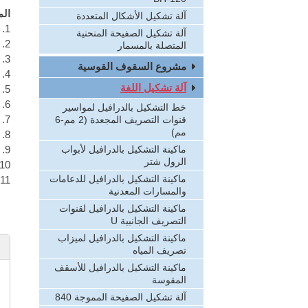
الم
آلة تشكيل الأشكال المتعددة
1. المواد القابلة للاستخدام: اللفات المدلفنة على البارد أو الساخن
آلة تشكيل الصفيحة المنحنية
2. معيار المادة: المعايير المنزلية والدولية من الصفيحة الفولاذية
المتصلة بالمسمار
3. قوة التمديد:
مشروع السقوف القوسية
4. سماكة المادة:
آلة تشكيل اللفة
5. العرض الأقصى من المواد:
6. القطر الداخلي من لفة الفولاذ: ф508mm
خط التشكيل بالدرافيل لمواسير
7. القطر الخارجي من لفة الفولاذ القصوى: ф1500mm
قنوات التصريف المجعدة (2 مم-6
مم)
8. وزن لفة الفولاذ: 15000kg
ماكينة التشكيل بالدرافيل لأبواب
9. قطر المحور من أداة الحز العمودي: ф180mm، مواد 50Cr
الرول شتر
10. شفرة أداة الحز العمودي
ماكينة التشكيل بالدرافيل للدعامات
11. مادة أداة الحز العمودي: 9SiCr
والمسارات المعدنية
ماكينة التشكيل بالدرافيل لقنوات
التصريف الجانبية U
ماكينة التشكيل بالدرافيل لميزاب
تصريف المياه
ماكينة التشكيل بالدرافيل للأسقف
المقوسة
آلة تشكيل الصفيحة المموجة 840