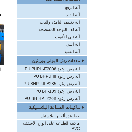
آلة الرفع
م
آلة القص
آلة تغليف النافذة والباب
آلة لف اللوحة المسطحة
آلة ثني الأنبوب
آلة الثني
آلة القطع
معدات رش البولي يوريثين
آلة رش رغوة PU BHPU-F2008
آ
آلة رش رغوة PU BHPU-III
آلة رش رغوة PU BHPU-IIIB235
آلة رش رغوة PU BH-109
آلة رش رغوة PU BH-HP -220B
ماكينات الصناعة البلاستيكية
خط بثق ألواح البلاستيك
ماكينة الطباعة على ألواح الأسقف
PVC