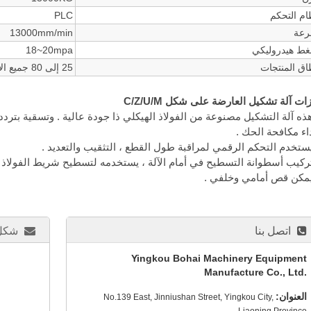
ام التحكم
PLC
عة
13000mm/min
ط هيدروليكي
18~20mpa
اق المنتجات
25 إلى 80 جميع الأنواع من
ات آلة تشكيل العارضة على شكل C/Z/U/M
هذه آلة التشكيل مصنوعة من الفولاذ الهيكلي ذا جودة عالية . وتسقية بتر
اء مكافحة الحك .
اتصل بنا
شكل 
Yingkou Bohai Machinery Equipment
Manufacture Co., Ltd.
العنوان:
No.139 East, Jinniushan Street, Yingkou City,