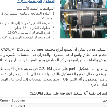
آلة تشكيل العارضة على شكل Z
المواصفات التقنية الأساسية
المشتركة
2. سرعة التشغيل: من 8 إلى 10 متر\ دقيقة
3. خطوات البكرات: 13 خطوة
4. قدرة المحرك الأساسي: 15KW
5. قدرة محرك المحطة الهيدرولية: 7.5KW
آل
خدم على نطاق واسع لدعم السقوف والجدران في المنشآت الكبيرة والم
ورش والقاعات الرياضية ومراكز المعارض ودور السينما والمسارح والحدائق
برة في مجال تصنيع آلة تشكيل باللف . بالإضافة إلى ذلك ، يمكن أن نقدم
رميد المصقول وآلة الثني وإلخ . ويتم تصدير المنتجات إلى أوكرانيا ، الهند ، 
لدان الأخرى.
امترات تقنية آلة تشكيل العارضة على شكل C/Z/U/M
م
00mm × 1800mm
ن
13000KG