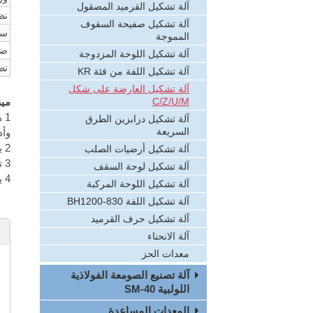
آلة تشكيل القرميد المصقول
نظ
آلة تشكيل صفيحة السقوف
سر
المموجة
ضغ
آلة تشكيل اللوحة المزدوجة
نط
آلة تشكيل اللفة من فئة KR
آلة تشكيل العارضة على شكل
C/Z/U/M
ميز
1 
آلة تشكيل درابزين الطرق
السريعة
وأد
2 يستخدم التحكم الرقمي لمراقبة طول القطع ، التثقيب والتعديد .
آلة تشكيل أرضيات الصلب
3 تركيب أسطوانة التسطيح في أمام الآلة ، يستخدمه لتسطيح شريط الفولاذ .
آلة تشكيل لوحة السقف
4 يمكن قص أمامي وخلفي .
آلة تشكيل اللوحة المركبة
آلة تشكيل اللفة BH1200-830
آلة تشكيل حرف القرميد
آلة الانحناء
معدات الحز
آلة تصنيع الصومعة الفولاذية
اللولبية SM-40
المعدات المساعدة