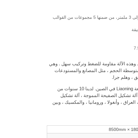
1. المادة المعالجة بالدلفنة: سمك من 2 إلى 3 ملمتر، من ضمنها 5 مجموعات من القوالب
ة تشكيل purlin يمكن أن تصنيع أنواع مختلفة purlines على شكل C/Z/U/M . وهذه الآلة مقاومة للضغط وتركيب سهل . وهي
توسطة الحجم ، مثل المصانع والمستودعات
 ، وهلم جرا.
نحن صانع آلة التشكيل purlin على شكل C/Z/U/M في مدينة Yingkou بمقاطعة Liaoning في الصين. لدينا 10 سنوات من
 آلة تشكيل الصفيحة المموجة ، آلة تشكيل
العراق ، وأنغولا ، ورومانيا ، والمكسيك ، وبين
8500mm × 18