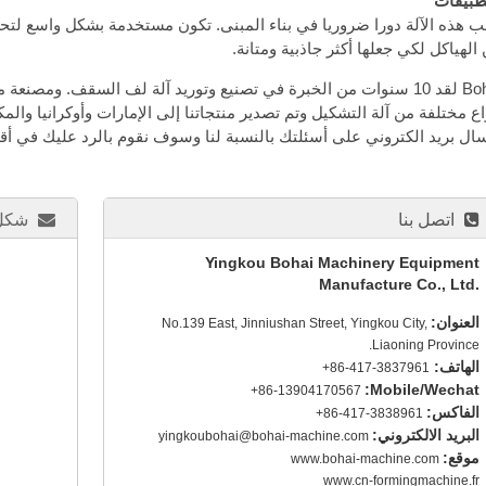
طبيقات
ب هذه الآلة دورا ضروريا في بناء المبنى. تكون مستخدمة بشكل واسع لتحس
الهياكل لكي جعلها أكثر جاذبية ومتانة.
Bohai لقد 10 سنوات من الخبرة في تصنيع وتوريد آلة لف السقف. ومصنعة
اع مختلفة من آلة التشكيل وتم تصدير منتجاتنا إلى الإمارات وأوكرانيا والمك
ال بريد الكتروني على أسئلتك بالنسبة لنا وسوف نقوم بالرد عليك في أ
اتصل بنا
شكل 
Yingkou Bohai Machinery Equipment
Manufacture Co., Ltd.
العنوان:
No.139 East, Jinniushan Street, Yingkou City,
Liaoning Province.
الهاتف:
+86-417-3837961
Mobile/Wechat:
+86-13904170567
الفاكس:
+86-417-3838961
البريد الالكتروني:
yingkoubohai@bohai-machine.com
موقع:
www.bohai-machine.com
www.cn-formingmachine.fr