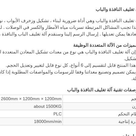
 تغليف النافذة والباب
 تغليف النافذة والباب وهي أداة ضرورية لبناء ، تشكيل وزخرف الأبواب ، ن
عادها يمكن تعديلها . إرسال الرسم إلينا وسنقدم آلة تغليف الباب والنافذة
ميزات من الآلة المتعددة الوظيفة
 إن آلة تغليف النافذة والباب هي نوع من معدات تشكيل المعادن المتعدد
شكيل.
 يمكن تصميم وتصنيع معداتنا وفقا للرسومات والمواصفات المطلوبة إذا كان
ة.
فات تقنية آلة تغليف النافذة والباب
م
2600mm × 1200mm × 1200mm
ن
about 1500KG
ام التحكم
PLC
رة إنتاجية
18000mm/min