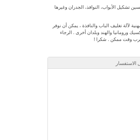
ين تشكيل الأبواب، النوافذ، الجدران وغيرها
 مهنية لآلة تغليف الباب والنافذة ، يمكن أن نوفر
سيك ورومانيا والهند وبلدان أخرى . الرجاء
قرب وقت ممكن . شكرا !
الاستفسار