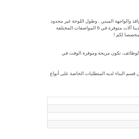
وافذ والواجهة المبني . وطول اللوحة غير محدود
هكذا تجنب المشاكل المرتبطة تسربات مياه الأمطار والكسر في الوصلات . لدينا آلات متوفرة في 6 المواصفات المختلفة
 مخصصا لكم !
ة الوظائف، تكون مريحة وموفرة الوقت في
 قسم البناء لديه المتطلبات الخاصة على أنواع