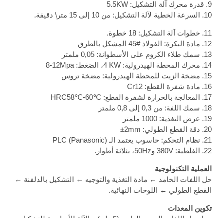
9. قدرة محرك آلة التشكيل: 5.5KW
10. السرعة الخطية لآلة التشكيل: من 10 إلى 15 متر\ دقيقة.
11. خطوات آلة التشكيل: 18 خطوة.
12. مادة البكرة: الفولاذ
45#
المشكل بالطرق
13. سمك طلاء الكروم على الأسطوانة: 0,05 ملمتر
14. محرك المحطة الهيدرولية:
4 KW
، الضغط:
8-12Mpa
15. مضخة الزيت للمحطة الهيدرولية: مضخة تروس
16. مادة شفرة القطع: Cr12
17. المعالجة بالحرارة لشفرة القطع:
HRC58℃-60℃
18. سمك اللفة: من 0,3 إلى 0,8 ملمتر
19. عرض التغذية: 1000 ملمتر
20. دقة القطع الطولي:
±2mm
21. نظام التحكم: حاسوب يعتمد الـ
PLC (Panasonic)
22. الفلطية: 380V و50Hz، بثلاثة أطوار.
العملية التكنولوجية
حل اللفات الخامد ← مادة التغذية والتوجيه ← التشكيل بالدلفنة ←
القطع الطولي ← اللوحات النهائية.
تكوين المعدات