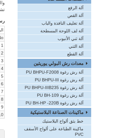
وال
آلة الرفع
تشك
آلة القص
رسم
آلة تغليف النافذة والباب
ال
آلة لف اللوحة المسطحة
o.
آلة ثني الأنبوب
1
آلة الثني
2
آلة القطع
3
معدات رش البولي يوريثين
4
آلة رش رغوة PU BHPU-F2008
5
آلة رش رغوة PU BHPU-III
6
آلة رش رغوة PU BHPU-IIIB235
7
آلة رش رغوة PU BH-109
8
آلة رش رغوة PU BH-HP -220B
9
ماكينات الصناعة البلاستيكية
10
خط بثق ألواح البلاستيك
ماكينة الطباعة على ألواح الأسقف
PVC