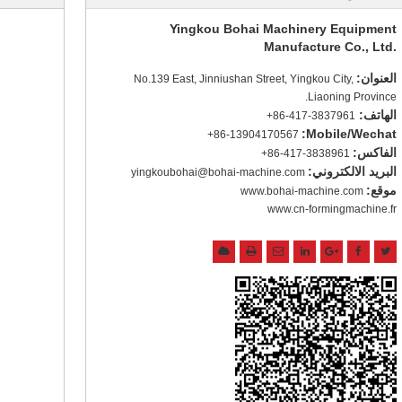
Yingkou Bohai Machinery Equipment
Manufacture Co., Ltd.
العنوان:
No.139 East, Jinniushan Street, Yingkou City,
Liaoning Province.
الهاتف:
+86-417-3837961
Mobile/Wechat:
+86-13904170567
الفاكس:
+86-417-3838961
البريد الالكتروني:
yingkoubohai@bohai-machine.com
موقع:
www.bohai-machine.com
www.cn-formingmachine.fr