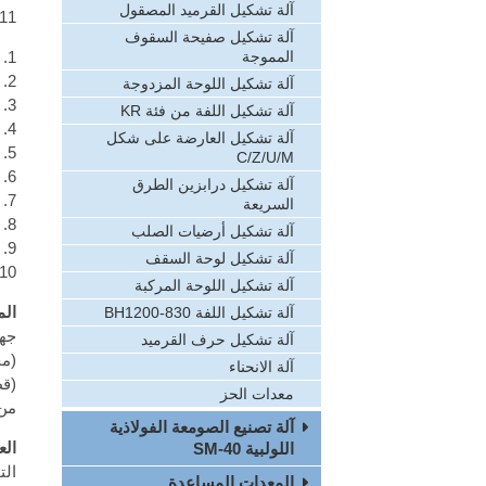
آلة تشكيل القرميد المصقول
11. بناء الأبواب والنوافذ للمبان
آلة تشكيل صفيحة السقوف
1. الأبعاد: 35000mm×1500mm×1500mm
المموجة
2. الوزن: حوالي 20 طن
آلة تشكيل اللوحة المزدوجة
3. مادة القص: 12CrMoV
آلة تشكيل اللفة من فئة KR
4. نوع القص: ميكانيكي.
آلة تشكيل العارضة على شكل
5. قدرة المحرك الإجمالية: 25KW
C/Z/U/M
6. المحرك الأساسي: 7.5KW
آلة تشكيل درابزين الطرق
7. محرك تفكيك اللفات: 3.0KW
السريعة
8. محرك آلة التسوية: 4.0KW
آلة تشكيل أرضيات الصلب
9. محرك آلة القص: 3.0KW
آلة تشكيل لوحة السقف
10. قدرة المحطة الهيدرولية: .5KW
آلة تشكيل اللوحة المركبة
الم
آلة تشكيل اللفة BH1200-830
آلة تشكيل حرف القرميد
(مج
آلة الانحناء
(قط
معدات الحز
من 
آلة تصنيع الصومعة الفولاذية
الع
اللولبية SM-40
الت
المعدات المساعدة