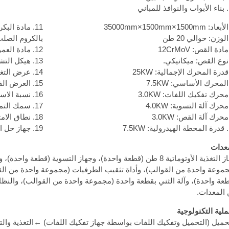
ي
11. مادة البكرة: الفولاذ العالي الجودة
بالكروم الصلب
12. مادة العمود: الفولاذ بجودة عالية
13. هيكل التشكيل: 10
14. عرض التغذية: 1000 ملمتر
15. العرض الفعلي: 680 ملمتر
16. نسبة الاستخدام: 68 بالمائة
17. سمك التموج: من 1,0 إلى 1,2 ملمتر
18. نطاق الامتداد الملائم: من 4 متر إلى 24 متر.
7
19. جهاز حل اللفة: تحميل الحمولة: 10 طن.
عدات
جهاز التغذية الأوتوماتية 8 طن (قطعة واحدة)، وجهاز التسوية (ق
موعة واحدة من القوالب)، وأداة تثقيب الطرفيات (مجموعة واحدة من القو
عة واحدة)، وآلة الثني بقطعة واحدة (مجموعة واحدة من القوالب)، والنظام
المعدات.
ملية التكنولوجية
حميل (التحميل وتفكيك اللفات بواسطة جهاز تفكيك اللفات) ←التغذية والتس