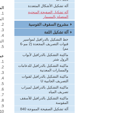
آلة تشكيل الأشكال المتعددة
الم
آلة تشكيل الصفيحة المنحنية
1.
المتصلة بالمسمار
الم
2. عندما تم تجهيز المنتج في الورشة، فإنه يسمح لنقل المنتج إلى موقع البناء مباشرا.
مشروع السقوف القوسية
3. اللوحات المتصلة بآلتنا هي مريحة للتفكيك.
آلة تشكيل اللفة
4.
خط التشكيل بالدرافيل لمواسير
الت
قنوات التصريف المجعدة (2 مم-6
5. المبنى الذي يتم تشكيله باللوحات هو قابل لنقل.
مم)
ماكينة التشكيل بالدرافيل لأبواب
عمل
الرول شتر
1. بناء الأقواس
ماكينة التشكيل بالدرافيل للدعامات
2. رفع الأقواس
والمسارات المعدنية
3. اختيار الأقواس المناسبة معا
ماكينة التشكيل بالدرافيل لقنوات
4. إضافة جدران الجانب
التصريف الجانبية U
5. تأسيس قاعدة المباني
ماكينة التشكيل بالدرافيل لميزاب
6. نقل الصفائح المنحنية الجاهزة إلى موقع البناء
تصريف المياه
7. توصيل الصفائح المنحنية معا
ماكينة التشكيل بالدرافيل للأسقف
8. رفع وتثبيت الصفائح المنحنية المتصلة
المقوسة
9. تعزيز تثبيت الصفائح المنحنية مع القاعدة معا
آلة تشكيل الصفيحة المموجة 840
10. بناء الجملون في الجانبي