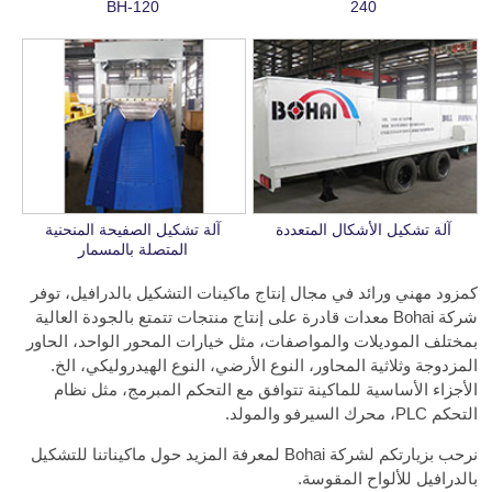
BH-120
240
آلة تشكيل الأشكال المتعددة
آلة تشكيل الصفيحة المنحنية
المتصلة بالمسمار
كمزود مهني ورائد في مجال إنتاج ماكينات التشكيل بالدرافيل، توفر
شركة Bohai معدات قادرة على إنتاج منتجات تتمتع بالجودة العالية
بمختلف الموديلات والمواصفات، مثل خيارات المحور الواحد، الحاور
المزدوجة وثلاثية المحاور، النوع الأرضي، النوع الهيدروليكي، الخ.
الأجزاء الأساسية للماكينة تتوافق مع التحكم المبرمج، مثل نظام
التحكم PLC، محرك السيرفو والمولد.
نرحب بزيارتكم لشركة Bohai لمعرفة المزيد حول ماكيناتنا للتشكيل
بالدرافيل للألواح المقوسة.