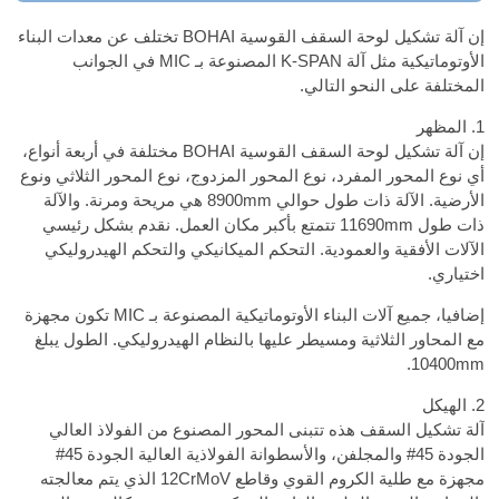
إن آلة تشكيل لوحة السقف القوسية BOHAI تختلف عن معدات البناء
الأوتوماتيكية مثل آلة K-SPAN المصنوعة بـ MIC في الجوانب
المختلفة على النحو التالي.
1. المظهر
إن آلة تشكيل لوحة السقف القوسية BOHAI مختلفة في أربعة أنواع،
أي نوع المحور المفرد، نوع المحور المزدوج، نوع المحور الثلاثي ونوع
الأرضية. الآلة ذات طول حوالي 8900mm هي مريحة ومرنة. والآلة
ذات طول 11690mm تتمتع بأكبر مكان العمل. نقدم بشكل رئيسي
الآلات الأفقية والعمودية. التحكم الميكانيكي والتحكم الهيدروليكي
اختياري.
إضافيا، جميع آلات البناء الأوتوماتيكية المصنوعة بـ MIC تكون مجهزة
مع المحاور الثلاثية ومسيطر عليها بالنظام الهيدروليكي. الطول يبلغ
10400mm.
2. الهيكل
آلة تشكيل السقف هذه تتبنى المحور المصنوع من الفولاذ العالي
الجودة 45# والمجلفن، والأسطوانة الفولاذية العالية الجودة 45#
مجهزة مع طلية الكروم القوي وقاطع 12CrMoV الذي يتم معالجته