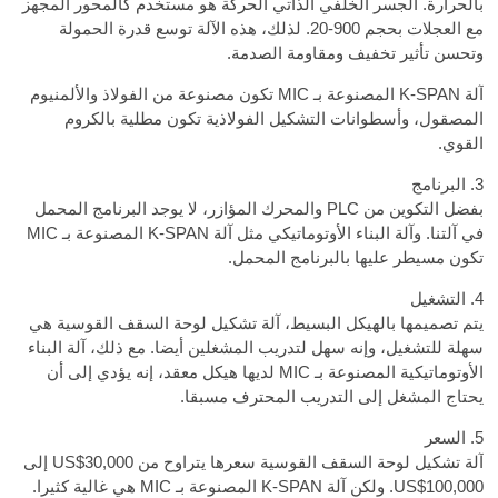
بالحرارة. الجسر الخلفي الذاتي الحركة هو مستخدم كالمحور المجهز
مع العجلات بحجم 900-20. لذلك، هذه الآلة توسع قدرة الحمولة
وتحسن تأثير تخفيف ومقاومة الصدمة.
آلة K-SPAN المصنوعة بـ MIC تكون مصنوعة من الفولاذ والألمنيوم
المصقول، وأسطوانات التشكيل الفولاذية تكون مطلية بالكروم
القوي.
3. البرنامج
بفضل التكوين من PLC والمحرك المؤازر، لا يوجد البرنامج المحمل
في آلتنا. وآلة البناء الأوتوماتيكي مثل آلة K-SPAN المصنوعة بـ MIC
تكون مسيطر عليها بالبرنامج المحمل.
4. التشغيل
يتم تصميمها بالهيكل البسيط، آلة تشكيل لوحة السقف القوسية هي
سهلة للتشغيل، وإنه سهل لتدريب المشغلين أيضا. مع ذلك، آلة البناء
الأوتوماتيكية المصنوعة بـ MIC لديها هيكل معقد، إنه يؤدي إلى أن
يحتاج المشغل إلى التدريب المحترف مسبقا.
5. السعر
آلة تشكيل لوحة السقف القوسية سعرها يتراوح من US$30,000 إلى
US$100,000. ولكن آلة K-SPAN المصنوعة بـ MIC هي غالية كثيرا.