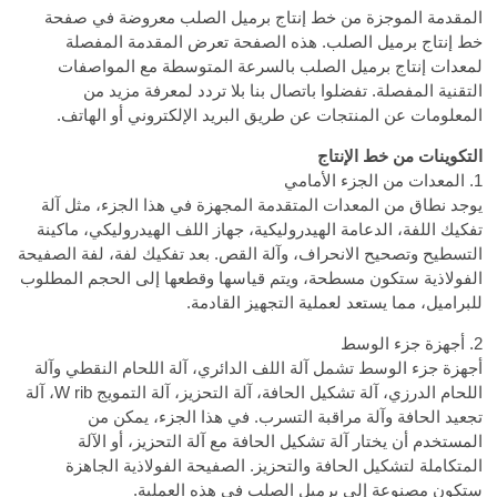
المقدمة الموجزة من خط إنتاج برميل الصلب معروضة في صفحة
خط إنتاج برميل الصلب. هذه الصفحة تعرض المقدمة المفصلة
لمعدات إنتاج برميل الصلب بالسرعة المتوسطة مع المواصفات
التقنية المفصلة. تفضلوا باتصال بنا بلا تردد لمعرفة مزيد من
المعلومات عن المنتجات عن طريق البريد الإلكتروني أو الهاتف.
التكوينات من خط الإنتاج
1. المعدات من الجزء الأمامي
يوجد نطاق من المعدات المتقدمة المجهزة في هذا الجزء، مثل آلة
تفكيك اللفة، الدعامة الهيدروليكية، جهاز اللف الهيدروليكي، ماكينة
التسطيح وتصحيح الانحراف، وآلة القص. بعد تفكيك لفة، لفة الصفيحة
الفولاذية ستكون مسطحة، ويتم قياسها وقطعها إلى الحجم المطلوب
للبراميل، مما يستعد لعملية التجهيز القادمة.
2. أجهزة جزء الوسط
أجهزة جزء الوسط تشمل آلة اللف الدائري، آلة اللحام النقطي وآلة
اللحام الدرزي، آلة تشكيل الحافة، آلة التحزيز، آلة التمويج W rib، آلة
تجعيد الحافة وآلة مراقبة التسرب. في هذا الجزء، يمكن من
المستخدم أن يختار آلة تشكيل الحافة مع آلة التحزيز، أو الآلة
المتكاملة لتشكيل الحافة والتحزيز. الصفيحة الفولاذية الجاهزة
ستكون مصنوعة إلى برميل الصلب في هذه العملية.