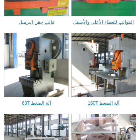
القوالب للغطاء الأعلى والأسفل
قالب حقن البرميل
آلة الضغط 160T
آلة الضغط 63T